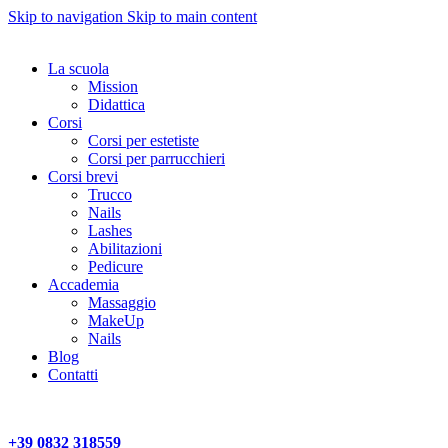
Skip to navigation
Skip to main content
La scuola
Mission
Didattica
Corsi
Corsi per estetiste
Corsi per parrucchieri
Corsi brevi
Trucco
Nails
Lashes
Abilitazioni
Pedicure
Accademia
Massaggio
MakeUp
Nails
Blog
Contatti
+39 0832 318559